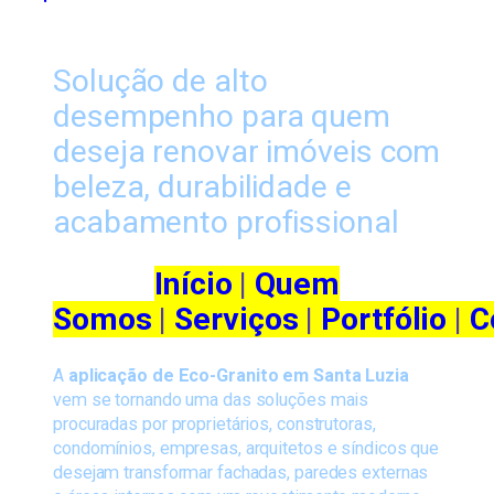
Solução de alto
desempenho para quem
deseja renovar imóveis com
beleza, durabilidade e
acabamento profissional
Início
|
Quem
Somos
|
Serviços
|
Portfólio
|
C
A
aplicação de Eco-Granito em Santa Luzia
vem se tornando uma das soluções mais
procuradas por proprietários, construtoras,
condomínios, empresas, arquitetos e síndicos que
desejam transformar fachadas, paredes externas