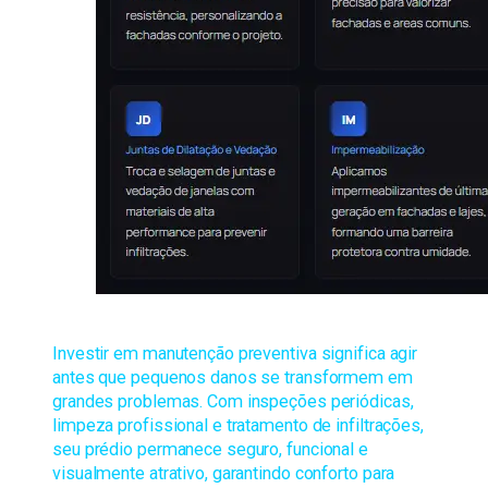
Serviços – AGS Serviços em Altura
Investir em manutenção preventiva significa agir
antes que pequenos danos se transformem em
grandes problemas. Com inspeções periódicas,
limpeza profissional e tratamento de infiltrações,
seu prédio permanece seguro, funcional e
visualmente atrativo, garantindo conforto para