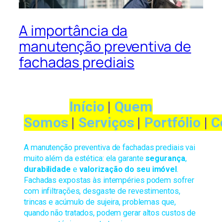
A importância da
manutenção preventiva de
fachadas prediais
Início
|
Quem
Somos
|
Serviços
|
Portfólio
|
C
A manutenção preventiva de fachadas prediais vai
muito além da estética: ela garante
segurança
,
durabilidade
e
valorização do seu imóvel
.
Fachadas expostas às intempéries podem sofrer
com infiltrações, desgaste de revestimentos,
trincas e acúmulo de sujeira, problemas que,
quando não tratados, podem gerar altos custos de