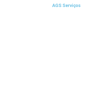
ova Lima na Grande BH
, a
AGS Serviços
s
, técnicas modernas e equipamentos de
erciais.
ável para moradores, clientes e visitantes.