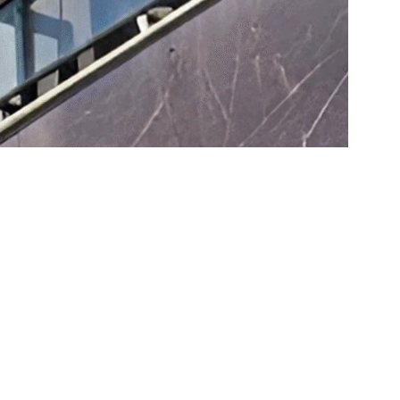
 na Grande BH
bem cuidada
reflete diretamente na