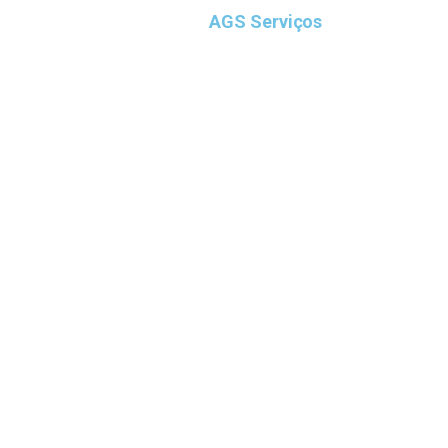
ova Lima na Grande BH
, a
AGS Serviços
s
, técnicas modernas e equipamentos de
erciais.
ável para moradores, clientes e visitantes.