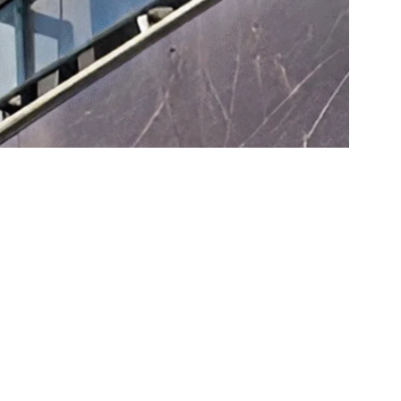
 na Grande BH
bem cuidada
reflete diretamente na