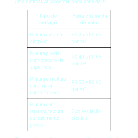
Uma estimativa comercial pode considerar:
Tipo de
Faixa estimada
serviço
de valor
Pintura externa
R$ 25 a R$ 45
simples
por m²
Pintura predial
R$ 40 a R$ 65
com preparo de
por m²
superfície
Pintura em altura
R$ 55 a R$ 90
com maior
por m²
complexidade
Pintura com
reparos, textura
Sob avaliação
ou tratamento
técnica
prévio