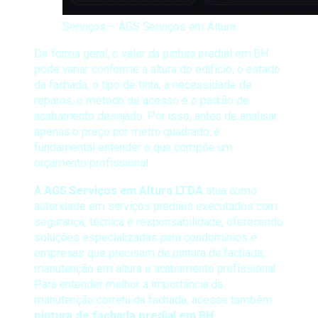
Serviços – AGS Serviços em Altura
De forma geral, o valor da pintura predial em BH
pode variar conforme a altura do edifício, o estado
da fachada, o tipo de tinta, a necessidade de
reparos, o método de acesso e o padrão de
acabamento desejado. Por isso, antes de analisar
apenas o preço por metro quadrado, é
fundamental entender o que compõe um
orçamento profissional.
A
AGS Serviços em Altura LTDA
atua como
autoridade em serviços prediais executados com
segurança, técnica e responsabilidade, oferecendo
soluções especializadas para condomínios e
empresas que precisam de pintura de fachada,
manutenção em altura e acabamento profissional.
Para entender melhor a importância da
manutenção correta da fachada, acesse também
pintura de fachada predial em BH
.