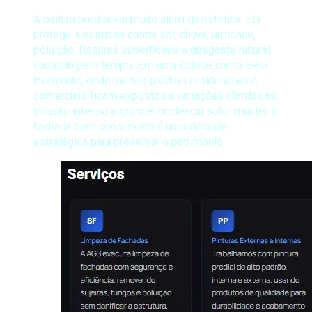
A pintura predial vai muito além da estética. Ela
protege a estrutura contra sol, chuva, umidade,
poluição, fissuras superficiais e desgaste natural
causado pelo tempo. Em uma cidade como Belo
Horizonte, onde muitos prédios residenciais e
comerciais ficam expostos a variações climáticas,
trânsito intenso e grande incidência solar, manter a
fachada bem conservada é uma decisão
estratégica para preservar o patrimônio.