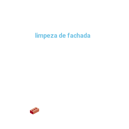
desgaste que vo
A
limpeza de fachada
é uma etapa 
segurança
, a
durabilidade
, o
valor 
qualquer fachada sofre os efeitos
naturais
. Saber identificar os sina
trincas e gastos muito maiores no f
realizada o quanto antes.
Escurecimento da super