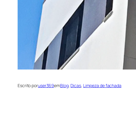
Escrito por
user369
em
Blog
, 
Dicas
, 
Limpeza de fachada
Quando contrata