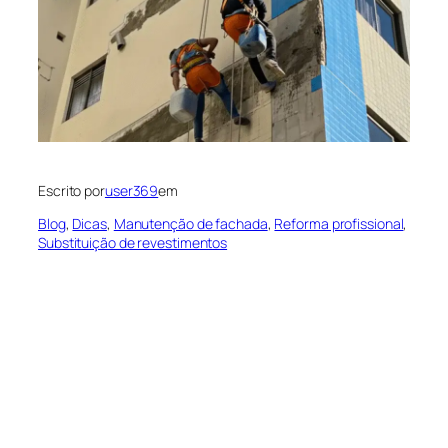
Escrito por
user369
em
Blog
, 
Dicas
, 
Manutenção de fachada
, 
Reforma profissional
, 
Substituição de revestimentos
Substituição de
Revestimentos:
Quando e Por Que