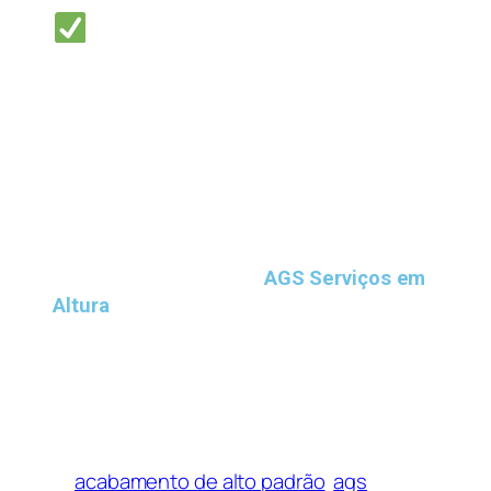
Considerações finais
A
substituição de revestimentos
vai
muito além de uma simples mudança
estética. Trata-se de uma medida
preventiva que protege a estrutura,
melhora a aparência e agrega valor ao
imóvel. Investir em manutenção
profissional, com empresas
especializadas como a
AGS Serviços em
Altura
, garante segurança, durabilidade e
um acabamento de alto padrão,
proporcionando tranquilidade para
proprietários e ocupantes.
acabamento de alto padrão
ags