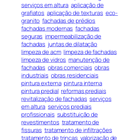
serviços em altura
aplicação de
grafiatos
aplicação de texturas
eco-
granito
fachadas de prédios
fachadas modernas
fachadas
seguras
impermeabilização de
fachadas
juntas de dilatação
limpeza de acm
limpeza de fachadas
limpeza de vidros
manutenção de
fachadas
obras comerciais
obras
industriais
obras residenciais
pintura externa
pintura interna
pintura predial
reformas prediais
revitalização de fachadas
serviços
em altura
serviços prediais
profissionais
substituição de
revestimentos
tratamento de
fissuras
tratamento de infiltrações
tratamento de trincas
valorização de